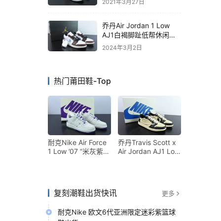
2021年3月27日
号：DC1420-700
乔丹Air Jordan 1 Low
AJ1白褐脚趾低帮休闲篮
球鞋纯原版本 货号：
2024年3月2日
FQ8156-142
热门莆田鞋-Top
耐克Nike Air Force
乔丹Travis Scott x
1 Low ’07 “米灰紫”
Air Jordan AJ1 Low
萨克拉门托国王队城
OG SP TS联名米黄
市限定空军一号低帮
黑倒钩低帮复古文化
休闲板鞋纯原版本
篮球鞋纯原版本 货
货号：NK6928-
号：DM7866-201
复刻潮鞋出货快讯
更多
205
耐克Nike 欧文6代亚洲限定迷彩紫篮球