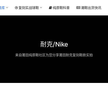
鞋库
复刻实战球鞋
纯原鞋科普
潮鞋出货快讯
耐克/Nike
来自莆田纯原鞋社区为您分享莆田耐克复刻鞋款实拍