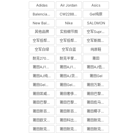
Adidas
Air Jordan
Asics
Balenciaga
CW2288-111
Gel纯原
New Balance
Nike
SALOMON
其他品牌
实拍细节图
空军Supreme联名深棕
空军低帮白绿
空军低帮白蓝
空军斯图西联名米灰黑猪八
空军白绿
空军白蓝
纯原鞋
耐克270气垫
耐克半掌气垫
莆田
莆田AJ1中帮纯原鞋
莆田AJ1货源
莆田AJ低帮纯原鞋
莆田AJ纯原鞋
莆田AJ货源
莆田Gel
莆田Gel货源
莆田Gel跑步鞋
莆田万斯鞋货源
莆田匡威纯原鞋
莆田奢侈纯原鞋
莆田巴黎世家纯原老爹鞋
莆田巴黎世家纯原鞋
莆田巴黎世家货源
莆田彪马货源
莆田新百伦纯原鞋
莆田新百伦货源
莆田椰子纯原鞋
莆田欧文纯原鞋
莆田科比系列纯原鞋
莆田耐克DUNK纯原鞋
莆田耐克SB DUNK纯原鞋
莆田耐克SB DUNK货源
莆田耐克空军一号板鞋