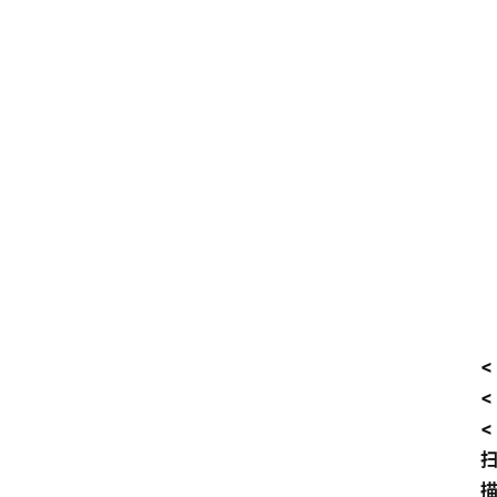
<
<
<