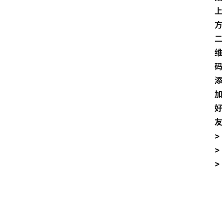
>
>
>