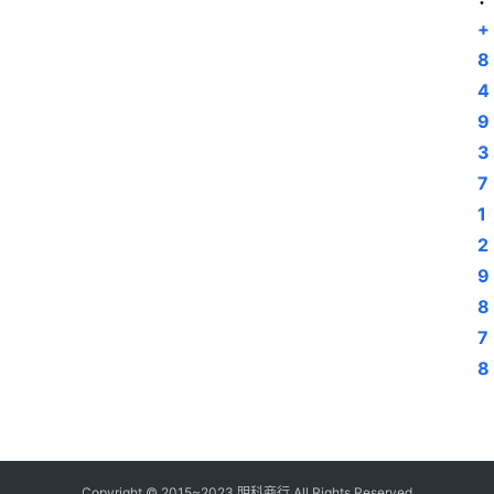
+
8
4
9
3
7
1
2
9
8
7
8
Copyright © 2015~2023
明科商行
All Rights Reserved