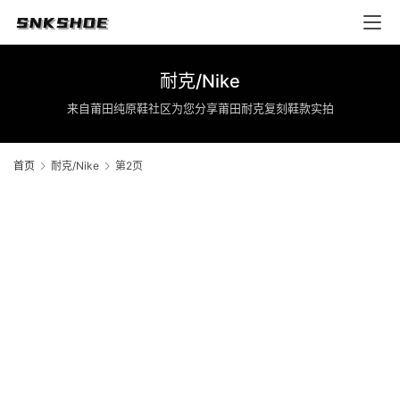
耐克/Nike
来自莆田纯原鞋社区为您分享莆田耐克复刻鞋款实拍
首页
耐克/Nike
第2页
首
页
莆
田
复
刻