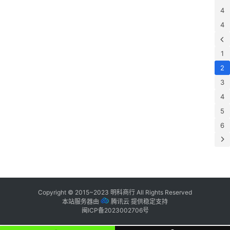
4
潮
4
鞋
出
1
货
快
2
讯
3
4
5
咨
6
询
Copyright © 2015~2023
明科商行
All Rights Reserved
本站服务器由
腾讯云
提供稳定支持
闽ICP备2023002706号