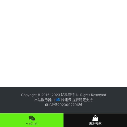
纯
原
鞋
科
普
潮
鞋
出
货
快
Copyright © 2015~2023
明科商行
All Rights Reserved
本站服务器由
腾讯云
提供稳定支持
讯
闽ICP备2023002706号
咨
weChat
更多鞋款