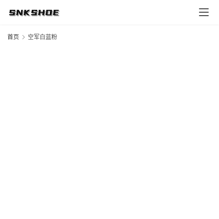
首
页
首页
空军白蓝粉
莆
田
复
刻
鞋
库
复
刻
实
战
球
鞋