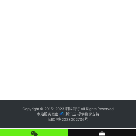
纯
原
鞋
科
普
潮
鞋
出
货
快
Copyright © 2015~2023
明科商行
All Rights Reserved
讯
本站服务器由
腾讯云
提供稳定支持
闽ICP备2023002706号