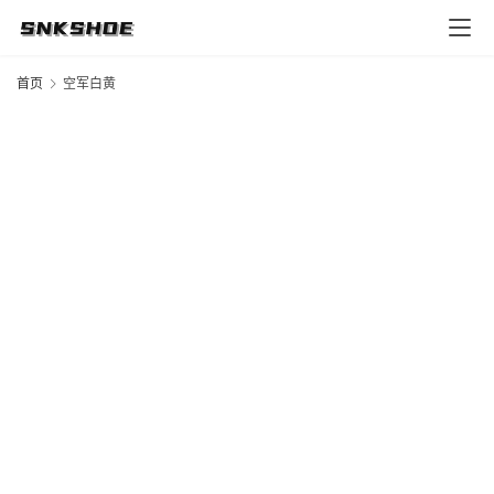
首
页
首页
空军白黄
莆
田
复
刻
鞋
库
复
刻
实
战
球
鞋