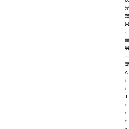
A
i
r 
J
o
r
d
a