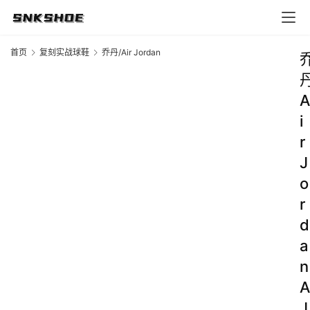
首页
复刻实战球鞋
乔丹/Air Jordan
A
i
r
J
o
r
d
a
n
A
J