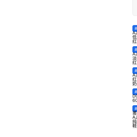
A
低
红
A
淡
红
A
红
奶
D
6
莆
A
纯
鞋