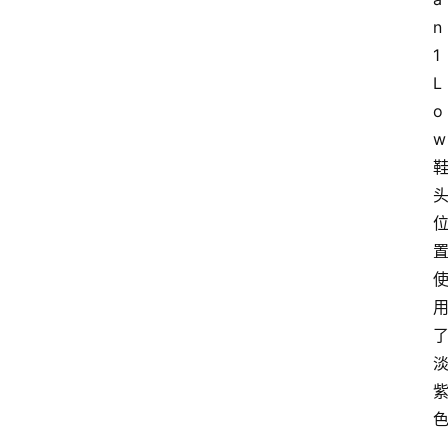
n 
1 
L
o
w