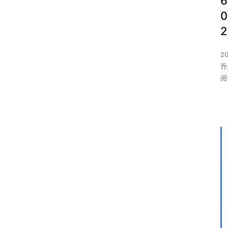
6
0
2
2
乔丹
阅