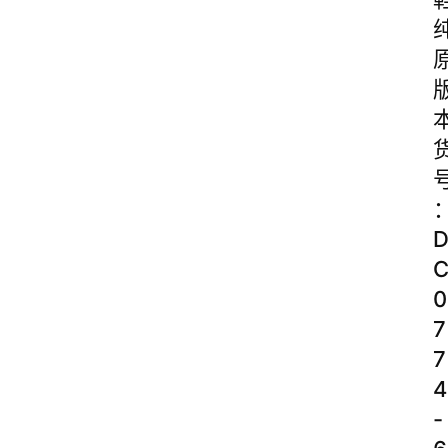
0
7
7
4
-