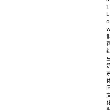
1
L
o