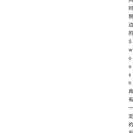
S
w
o
o
s
h