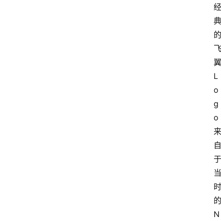
L
o
g
o 
N