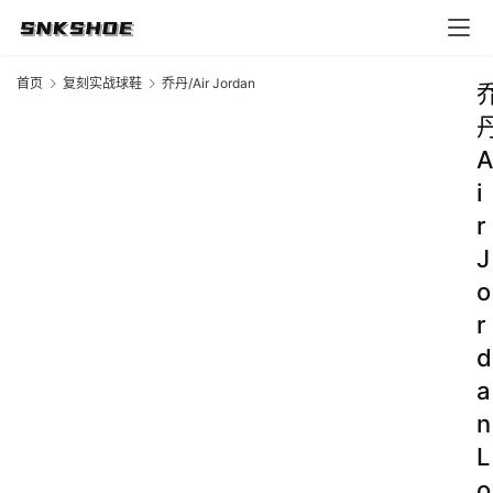
首页
复刻实战球鞋
乔丹/Air Jordan
A
i
r
J
o
r
d
a
n
L
o