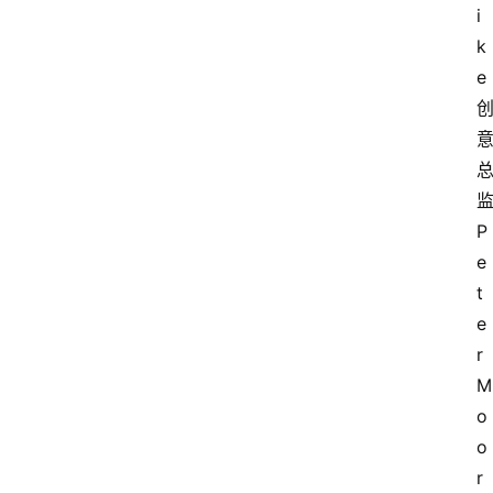
i
k
e
P
e
t
e
r 
M
o
o
r