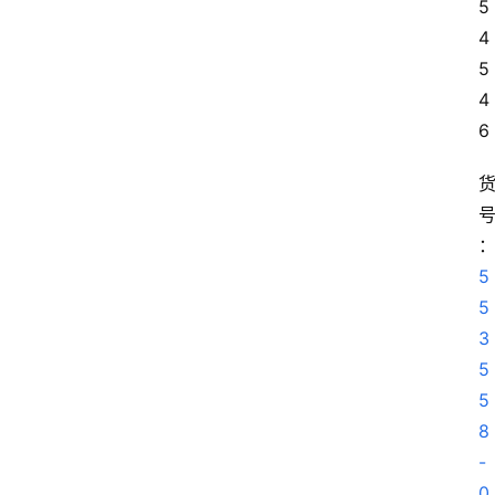
5 
鞋
4
库
5 
4
6
复
刻
实
战
球
鞋
5
5
3
纯
5
原
5
鞋
8
科
普
-
0