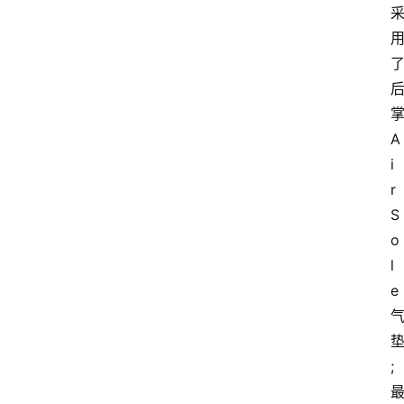
A
i
r 
S
o
l
e
;