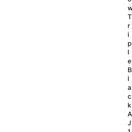
T
r
i
p
l
e
B
l
a
c
k
A
J
1