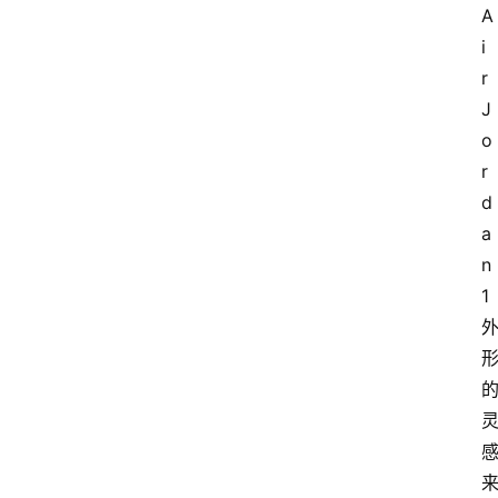
A
i
r 
J
o
r
d
a
n 
1