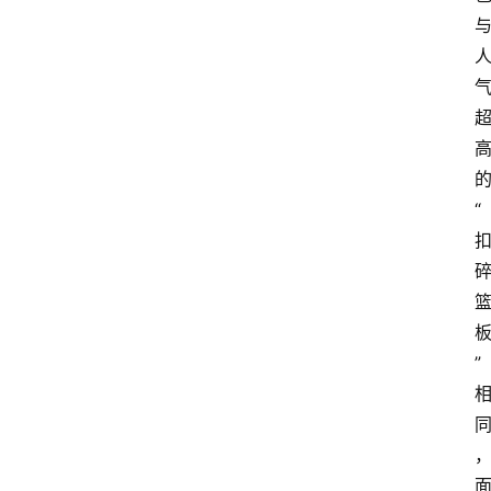
的
“
” 