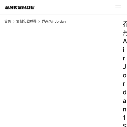
首页
复刻实战球鞋
乔丹/Air Jordan
A
i
r
J
o
r
d
a
n
1
S