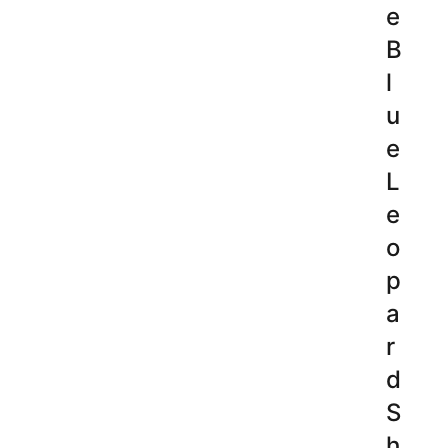
e
B
l
u
e
L
e
o
p
a
r
d
S
h