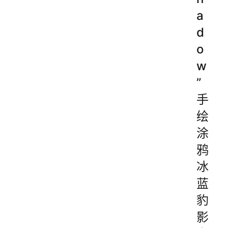
a
d
o
w
”
手
绘
涂
鸦
冰
蓝
豹
影