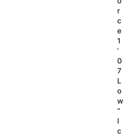
o
r
c
e
1
’
0
7
L
o
w
“
I
c