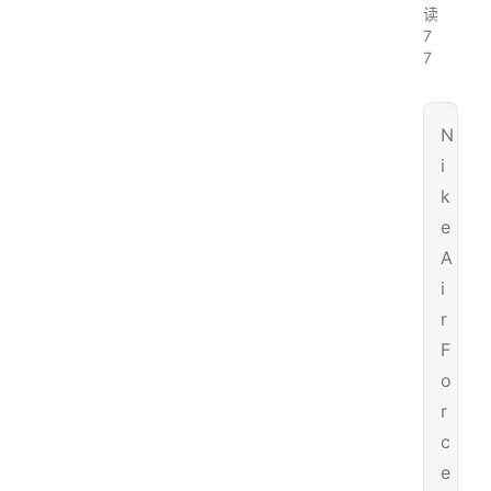
读
7
7
N
i
k
e
A
i
r
F
o
r
c
e