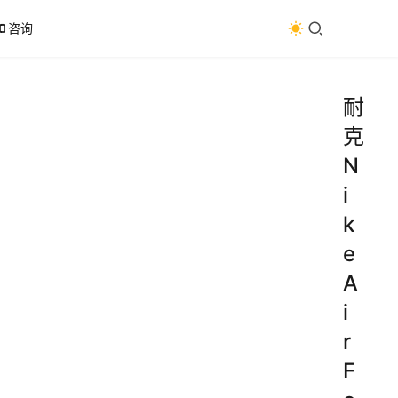
咨询
耐
克
N
i
k
e
A
i
r
F