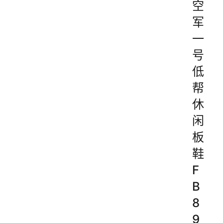
空
军
一
号
低
帮
休
闲
板
鞋
F
B
8
9