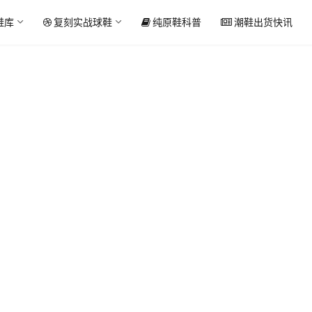
鞋库
复刻实战球鞋
纯原鞋科普
潮鞋出货快讯