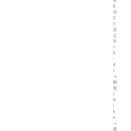
年
6
月
3
0
日
上
午
1
0
:
4
1
•
耐
克
/
N
i
k
e
•
阅