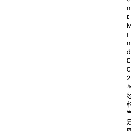
n
t
i
n
d
0
0
2