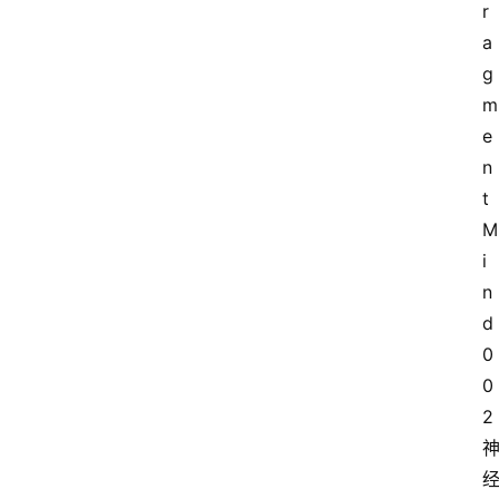
r
a
g
m
首
e
页
n
t 
M
莆
田
i
复
n
刻
d 
鞋
0
库
0
2 
复
刻