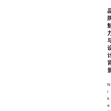
N
i
k
e 