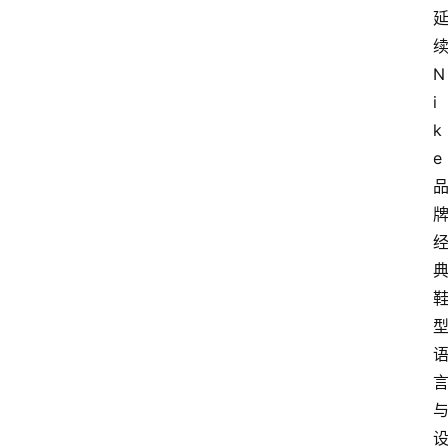
续
N
i
k
e 