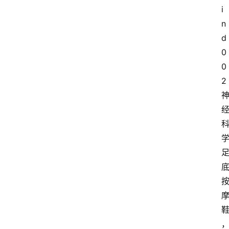
i
n
d 
0
0
2 