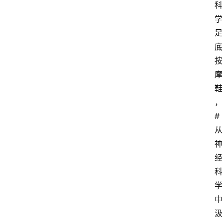
实
战
球
鞋
纯
原
鞋
科
#
普
潮
鞋
出
货
快