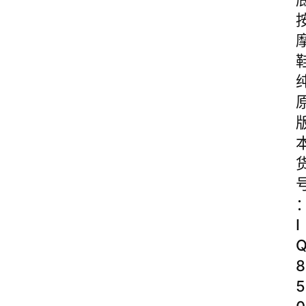
I
8
5