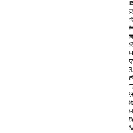
讯
感
咨
询
质