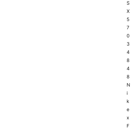
S
X
5
7
0
3
4
8
4
8 
N
i
k
e 
x 
F