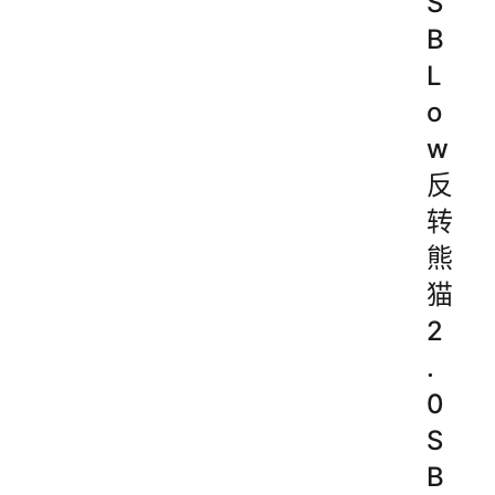
S
B
L
o
w
反
转
熊
猫
2
.
0
S
B