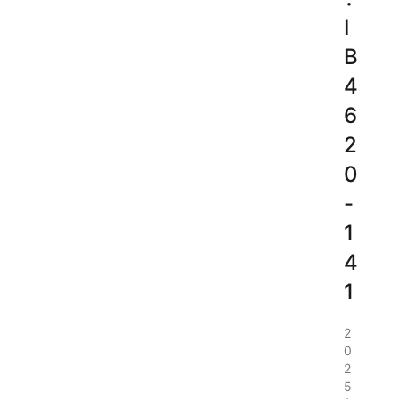
I
B
4
6
2
0
-
1
4
1
2
0
2
5