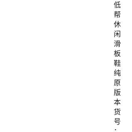
低
帮
休
闲
滑
板
鞋
纯
原
版
本
货
号
：