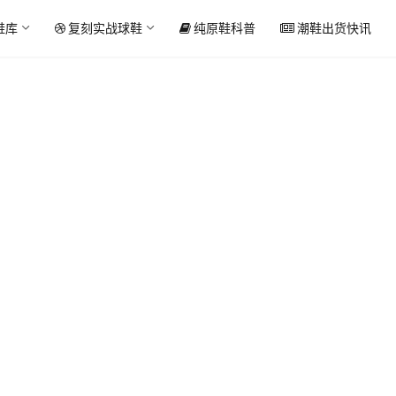
鞋库
复刻实战球鞋
纯原鞋科普
潮鞋出货快讯