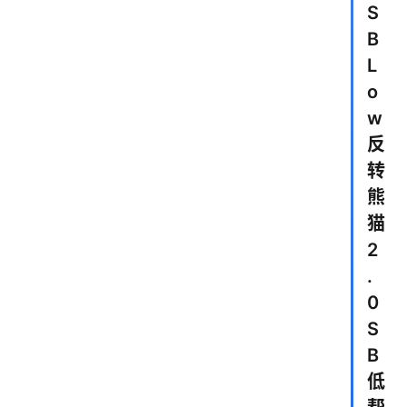
S
B
L
o
w
反
转
熊
猫
2
.
0
S
B
低