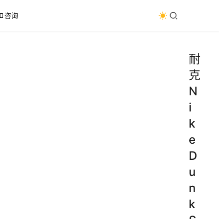
咨询
耐
克
N
i
k
e
D
u
n
k