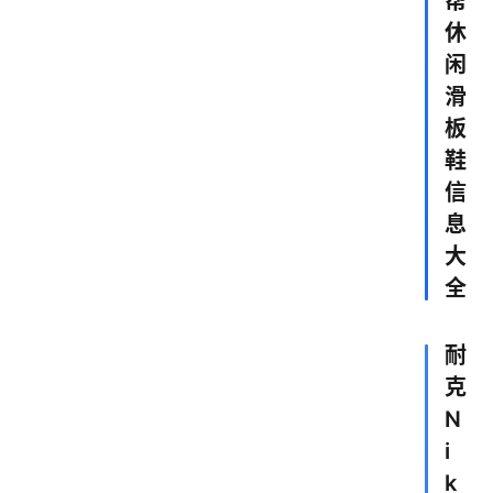
帮
休
闲
滑
板
鞋
信
息
大
全
耐
克
N
i
k