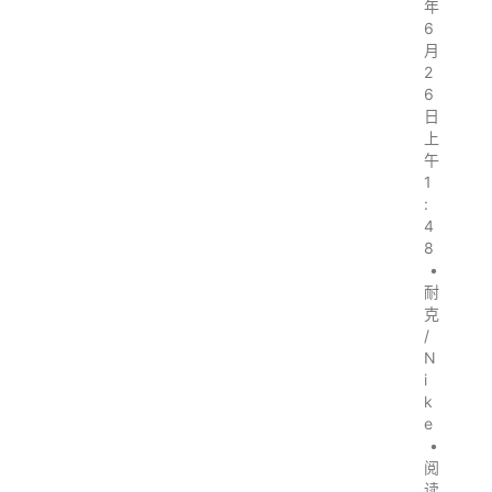
年
6
月
2
6
日
上
午
1
:
4
8
•
耐
克
/
N
i
k
e
•
阅
读