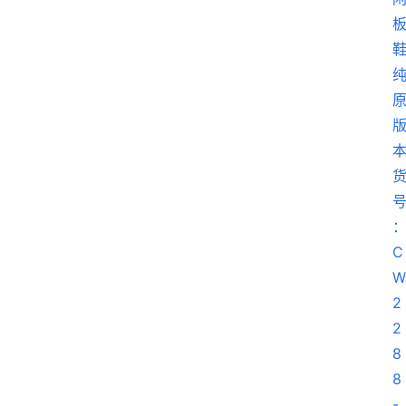
球
鞋
纯
原
鞋
科
普
潮
鞋
出
货
快
讯