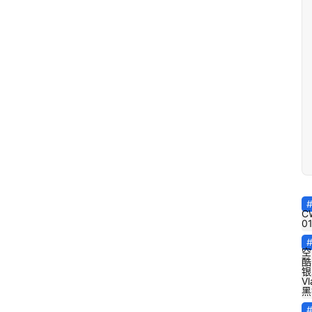
C
0
空
酷
银
Vl
黑