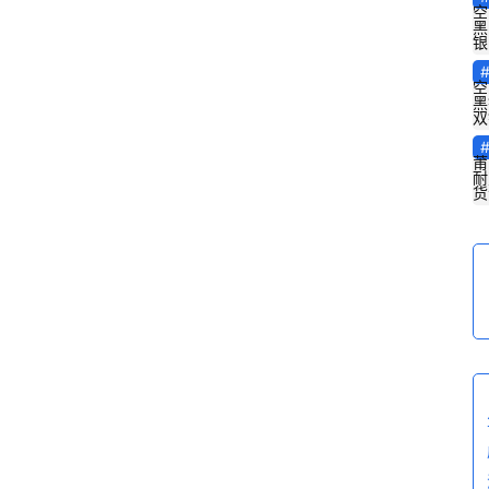
空
黑
银
空
黑
双
莆
耐
货