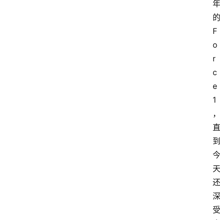
F
o
r
c
e 
1