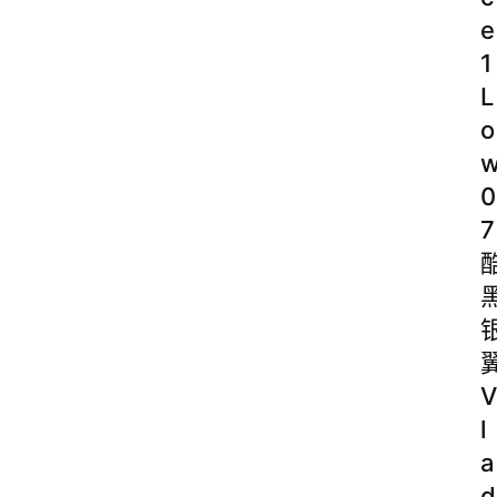
e
1
L
o
0
7
V
l
a
d