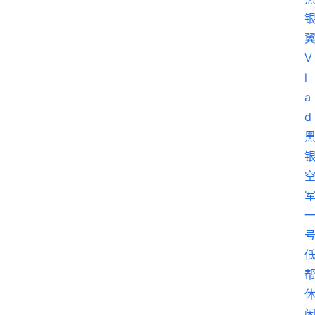
首
页
莆
田
复
刻
鞋
库
复
刻
实
战