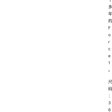
F
o
r
c
e 
1
3
6 