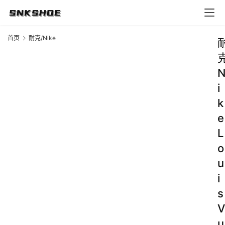
首页
耐克/Nike
i
k
e
L
o
u
i
s
V
u