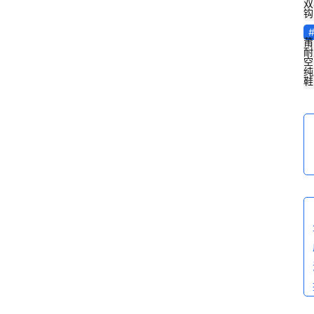
双
钩
莆
耐
空
纯
鞋