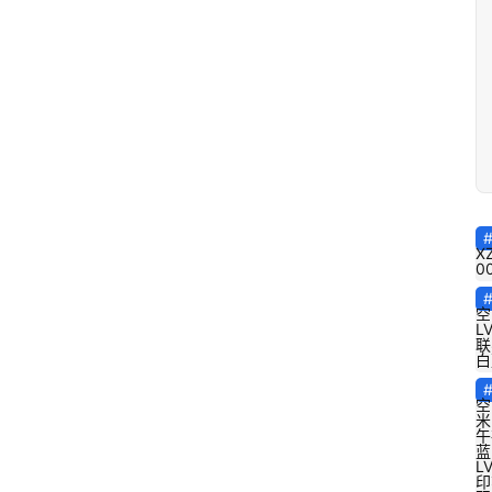
X
0
空
L
联
白
空
米
午
蓝
L
印