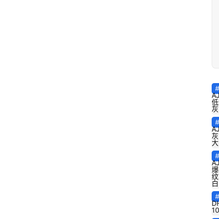
A
低
灰
A
灰
大
A
爆
纹
白
D
1