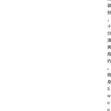
S
w
o
o