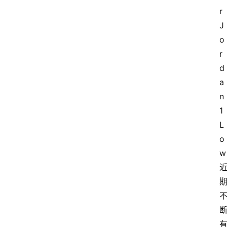
r 
J
o
r
d
a
n 
1 
L
o
w