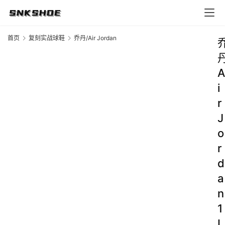
首页
复刻实战球鞋
乔丹/Air Jordan
A
i
r
J
o
r
d
a
n
1
L