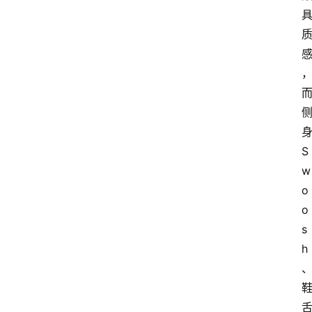
身
S
w
o
o
s
h