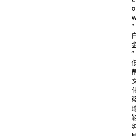
o
“
”