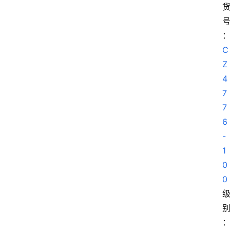
C
Z
4
7
7
6
-
1
0
0