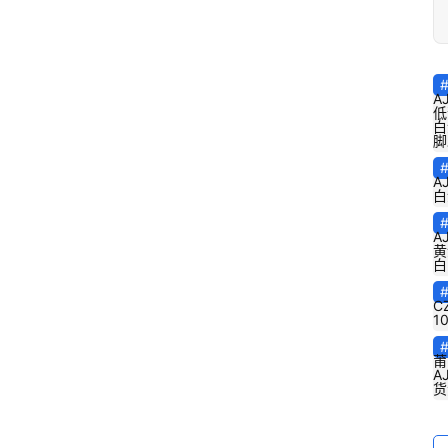
A
低
白
脚
A
白
A
黄
白
C
1
莆
A
货