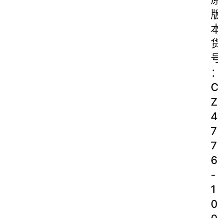
Z
4
7
7
6
-
1
0