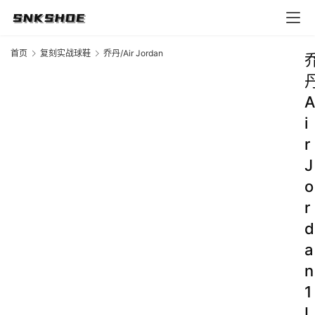
首页
复刻实战球鞋
乔丹/Air Jordan
A
i
r
J
o
r
d
a
n
1
L