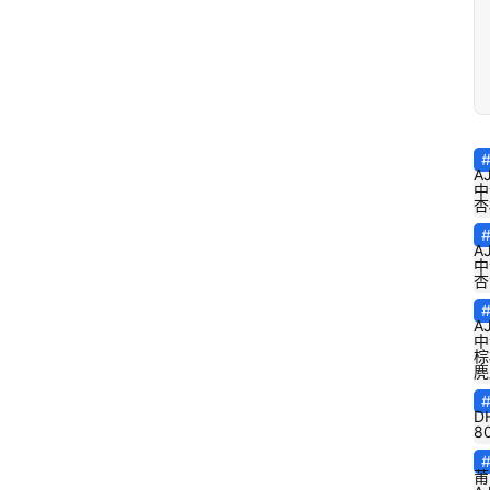
A
中
杏
A
中
杏
A
中
棕
麂
D
8
莆