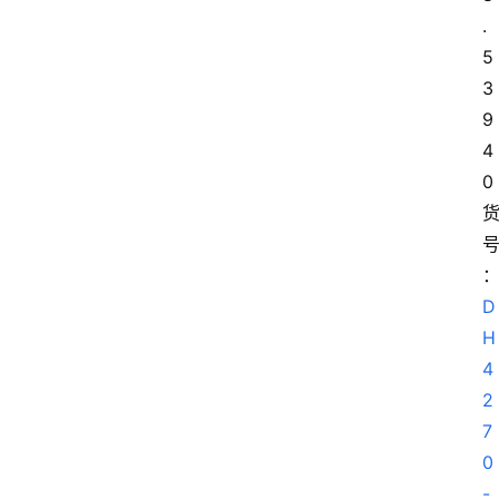
.
5 
3
9 
4
0
D
H
4
2
7
0
-