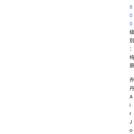
8
0
0
A
i
r 
J
o