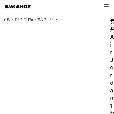
首页
复刻实战球鞋
乔丹/Air Jordan
A
i
r
J
o
r
d
a
n
1