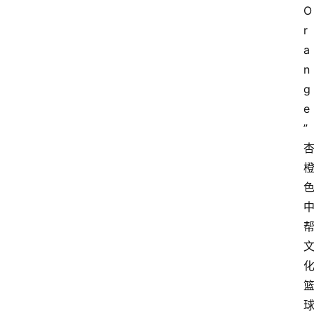
O
r
a
n
g
e 
” 