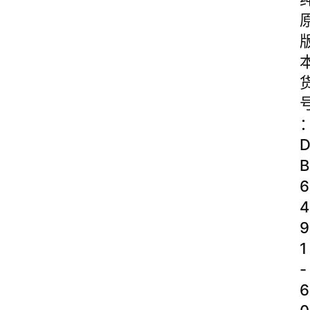
B
6
4
9
1
-
6