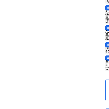
飞
A
低
黑
红
A
黑
红
D
6
莆
A
货