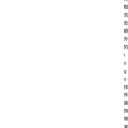
l
o
g
o