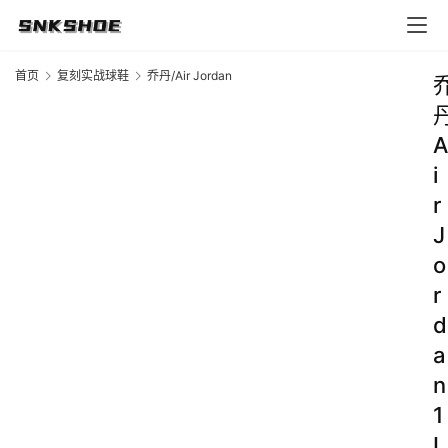
首页
复刻实战球鞋
乔丹/Air Jordan
A
i
r
J
o
r
d
a
n
1
L