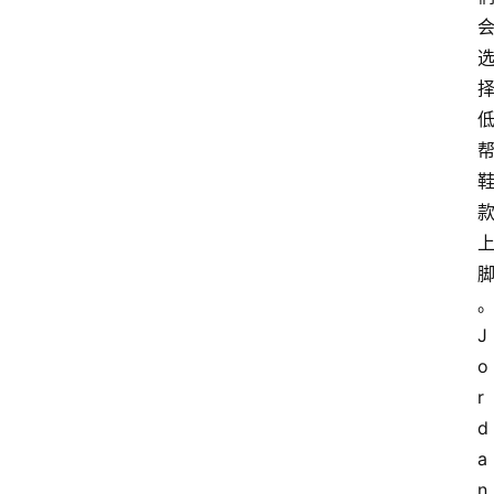
J
o
r
d
a
n 