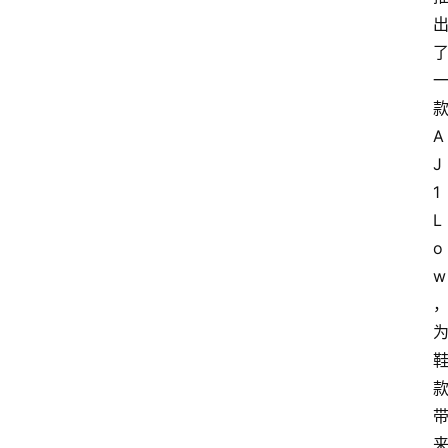
A
J
1 
L
o
w