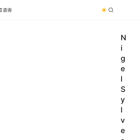
咨询
N
i
g
e
l
S
y
l
v
e