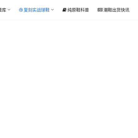
鞋库
复刻实战球鞋
纯原鞋科普
潮鞋出货快讯