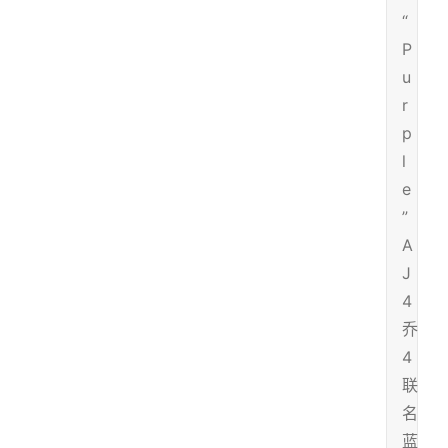
“
P
u
r
p
l
e
”
A
J
4
乔
4
联
名
蓝