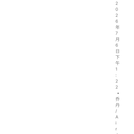
2
0
2
6
年
7
月
6
日
下
午
1
:
2
2
•
乔
丹
/
A
i
r