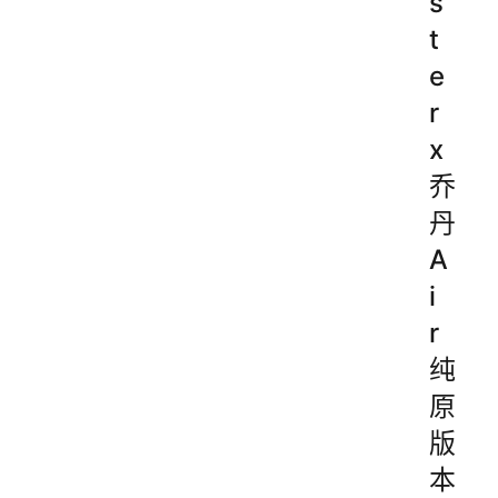
s
t
e
r
x
乔
丹
A
i
r
纯
原
版
本