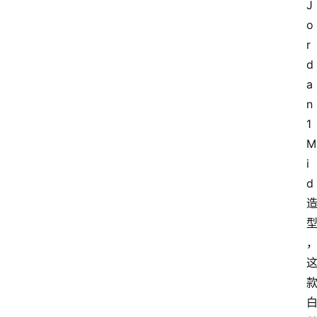
J
o
r
d
a
n 
1 
M
i
d