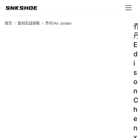
首页
复刻实战球鞋
乔丹/Air Jordan
E
d
i
s
o
n
h
e
n
x