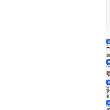
A
中
白
绸
A
白
绸
钱
A
陈
希
名
C
1