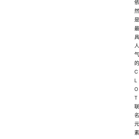
C
L
O
T