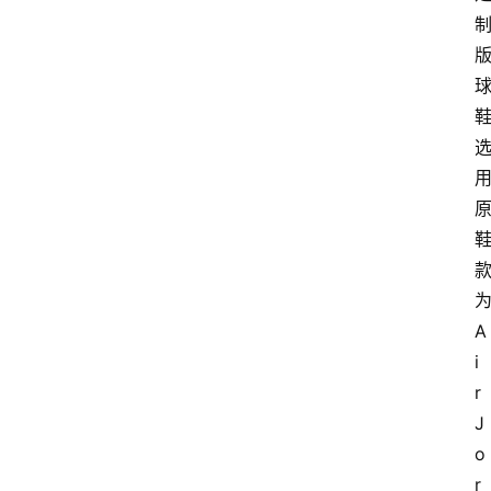
A
i
r 
J
o
r