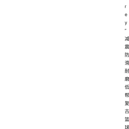
r
e
y
”