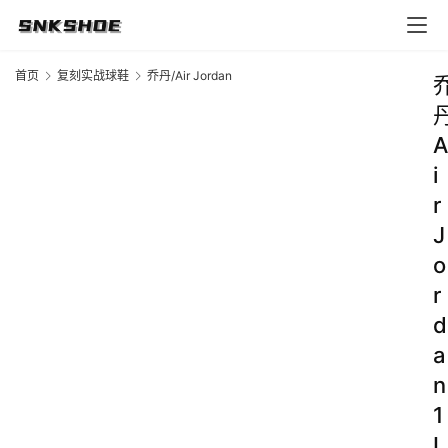
首页
复刻实战球鞋
乔丹/Air Jordan
A
i
r
J
o
r
d
a
n
1
L