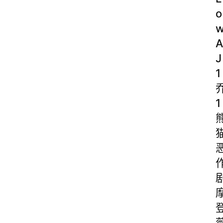
o
A
J
1
1