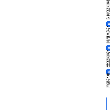
乔
熊
恶
剧
登
境
A
格
系
薇
章
A
熊
恶
剧
制
莆
A
纯
鞋