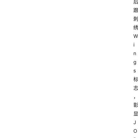
绣
W
i
n
g
s 
显
J
O