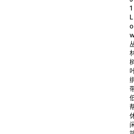
1
L
o