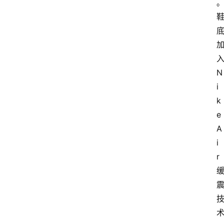
入
N
i
k
e 
A
i
r 