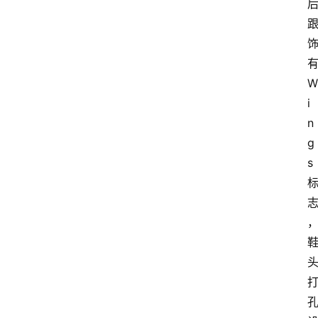
有
W
i
n
g
s 