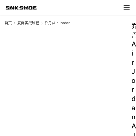
首页
复刻实战球鞋
乔丹/Air Jordan
A
i
r
J
o
r
d
a
n
A
J