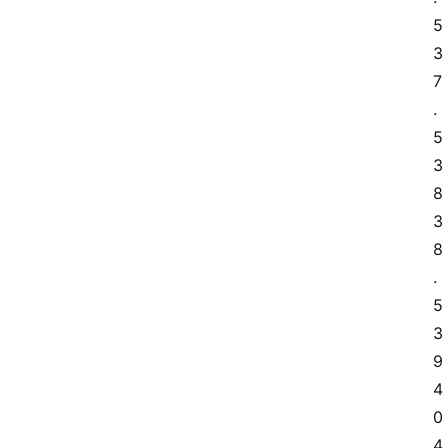
5 
3
首
7
页
.
5 
3
莆
8 
田
3
复
8
刻
鞋
.
库
5 
3
9 
复
4
刻
0 
实
4