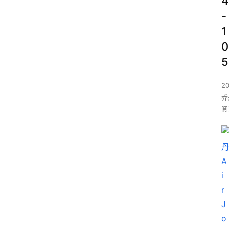
4
-
1
0
5
2
乔丹
阅