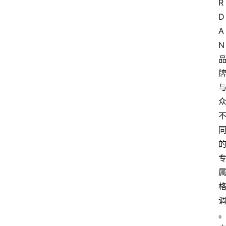
R
D
A
N 