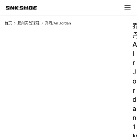
首页
复刻实战球鞋
乔丹/Air Jordan
A
i
r
J
o
r
d
a
n
1