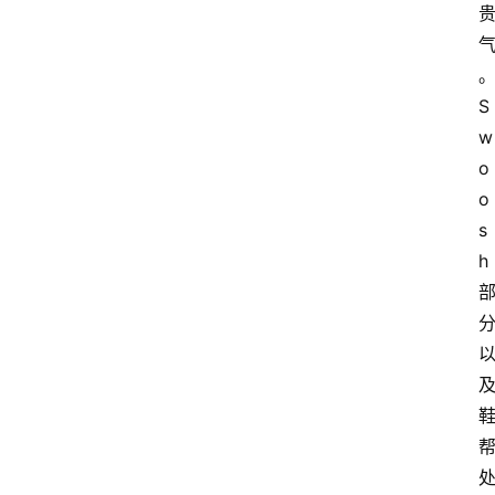
S
w
o
o
s
h 