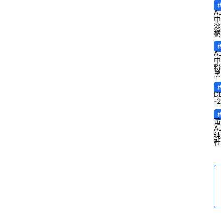
A
中
淡
橘
A
中
粉
黑
D
-
莆
A
纯
鞋