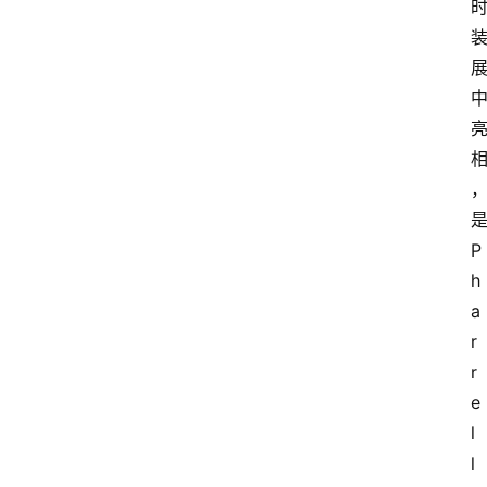
P
h
a
r
r
e
l
l 