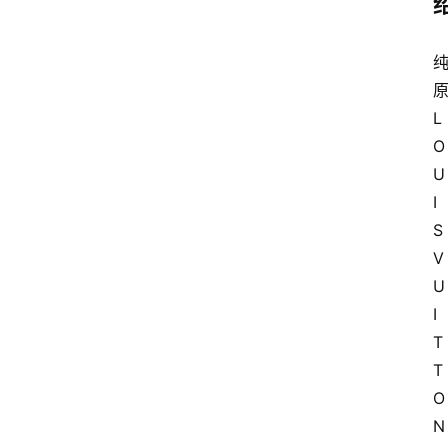
原
L
O
U
I
S 
V
U
I
T
T
O
N 