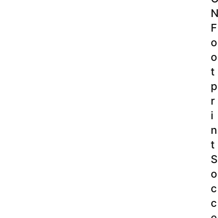
F
o
o
t
p
r
i
n
t
S
o
c
c
e