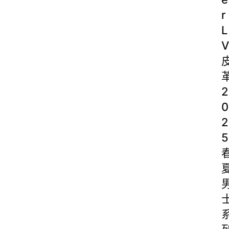
r
L
V
2
0
2
5