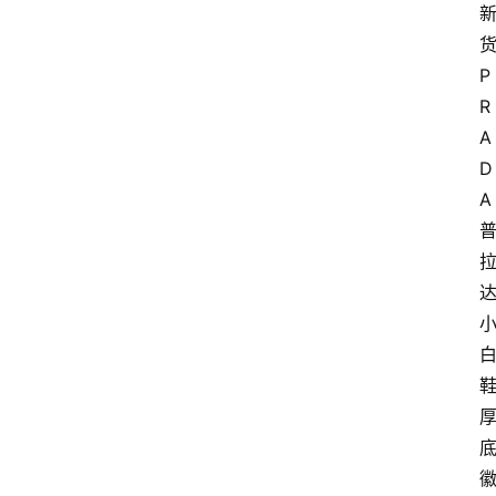
P
R
A
D
A