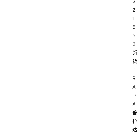
2
2
1
5
5
3 
P
R
A
D
A