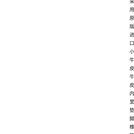
鞋
纯
原
鞋
科
普
皮
潮
鞋
出
货
快
讯
脚