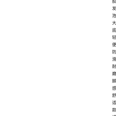
咨
询
底
磨
适