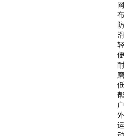
网
布
防
滑
轻
便
耐
磨
低
帮
户
外
运
动