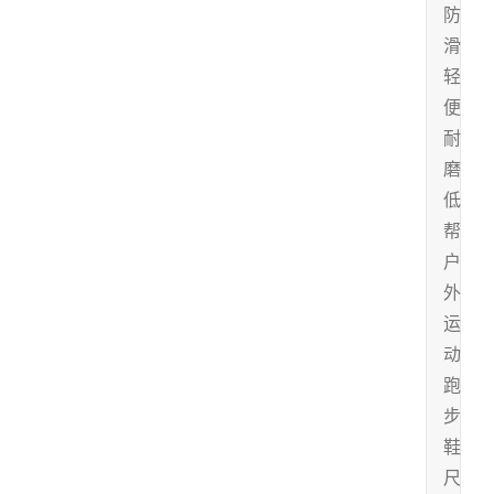
防
滑
轻
便
耐
磨
低
帮
户
外
运
动
跑
步
鞋
尺