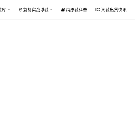
鞋库
复刻实战球鞋
纯原鞋科普
潮鞋出货快讯