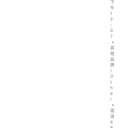
下
午
1
2
:
0
7
•
其
他
品
牌
/
O
t
h
e
r
•
阅
读
6
8