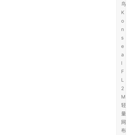
鸟
K
o
n
s
e
a
l
F
L
2
M
轻
量
网
布