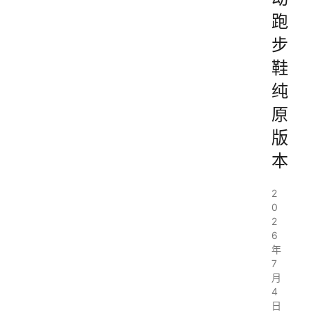
跑
步
鞋
纯
原
版
本
2
0
2
6
年
7
月
4
日