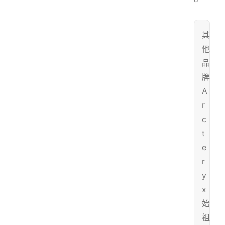
其
他
品
牌
A
r
c
t
e
r
y
x
始
祖