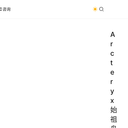
咨询
A
r
c
t
e
r
y
x
始
祖