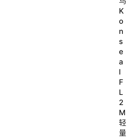
鸟
K
o
n
s
e
a
l
F
L
2
M
轻
量