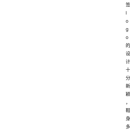
l
o
g
o