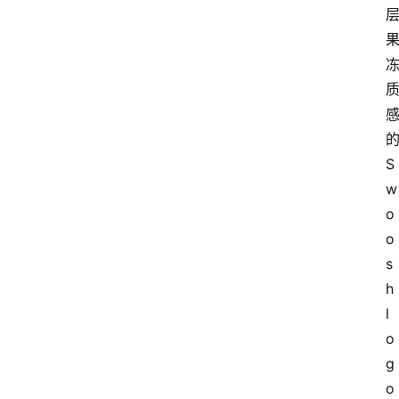
S
w
o
o
s
h 
l
o
g
o