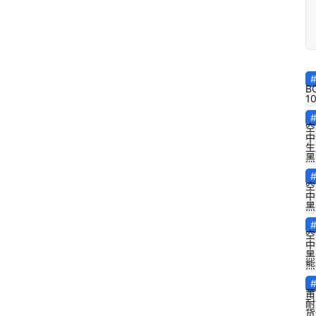
B
1
空
中
生
黑
空
中
黑
空
中
黑
熊
莆
耐
货