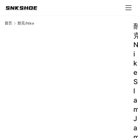
首页
耐克/Nike
i
k
e
S
l
a
J
a