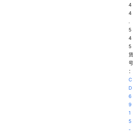
4
首
4
页
.
5 
4
莆
田
5
复
刻
鞋
库
C
D
6
复
9
刻
实
1
战
5
球
-