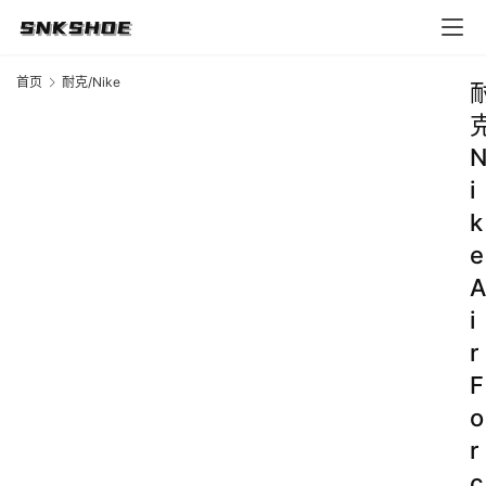
首页
耐克/Nike
i
k
e
A
i
r
F
o
r
c