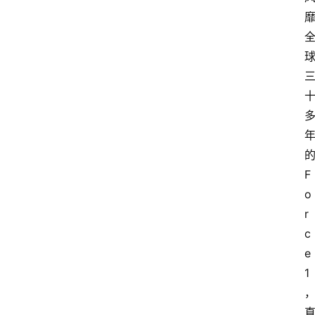
F
o
r
c
e 
1