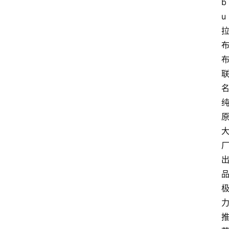
b
u 
名
品