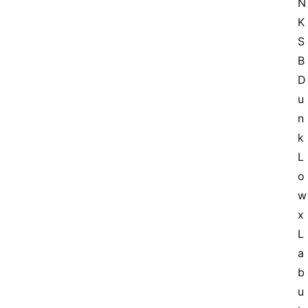
N
K 
S
B 
D
u
n
k 
L
o
w 
x 
L
a
b
u