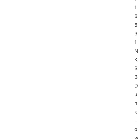
1
6
6
3
1 
N
K 
S
B 
D
u
n
k 
L
o
w 