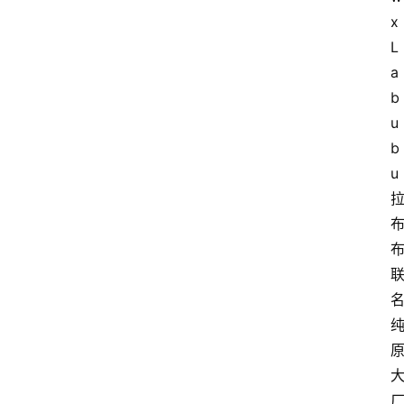
x 
L
a
b
u
b
u 
名