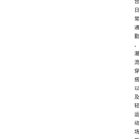
莆
田
复
刻
鞋
库
复
刻
实
战
球
鞋
纯
原
鞋