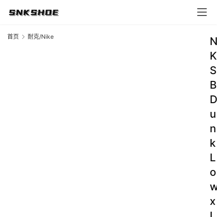
首页
耐克/Nike
K
S
B
u
n
k
L
o
x
L