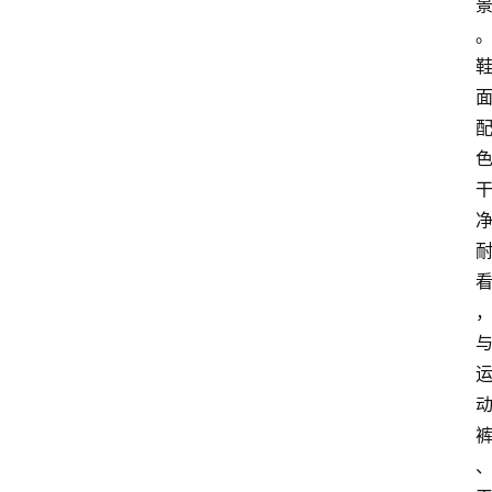
科
普
潮
鞋
出
货
快
讯
咨
询