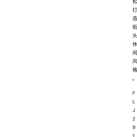
F
L
J
2
9
1