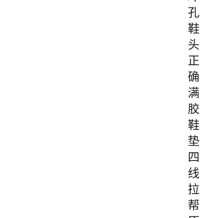
孔
鞋
头
正
确
满
胶
鞋
垫
四
线
拉
帮