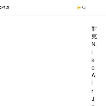
咨询
耐
克
N
i
k
e
A
i
r
J