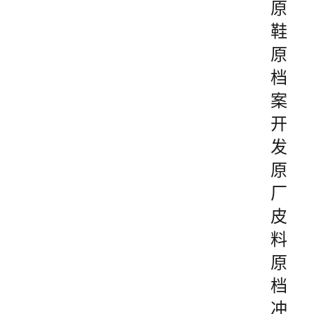
原
鞋
原
档
案
开
发
原
厂
皮
料
原
档
冲