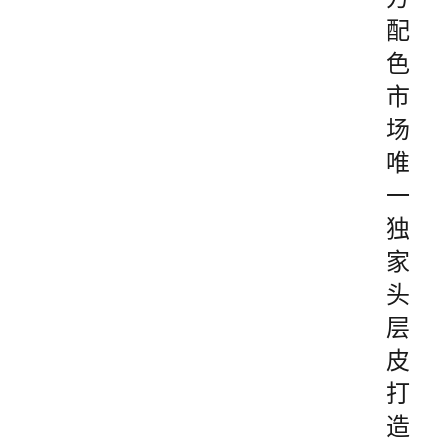
配
色
市
场
唯
一
独
家
头
层
皮
打
造