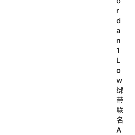
o
r
d
a
n
1
L
o
w
绑
带
联
名
A