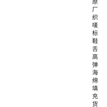
原
厂
织
唛
标
鞋
舌
高
弹
海
绵
填
充
货