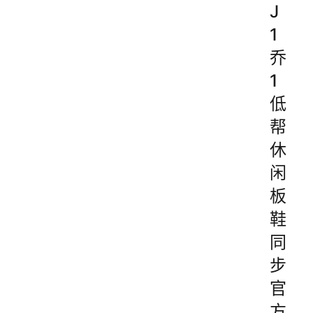
J
1
乔
1
低
帮
休
闲
板
鞋
同
步
官
方