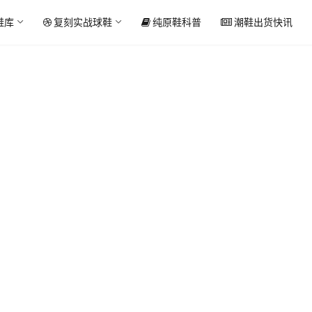
鞋库
复刻实战球鞋
纯原鞋科普
潮鞋出货快讯