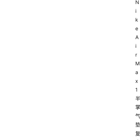
N
i
k
e 
A
i
r 
M
a
x 
1