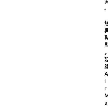
i
r
a