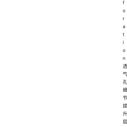
f
o
r
a
t
i
o
n 