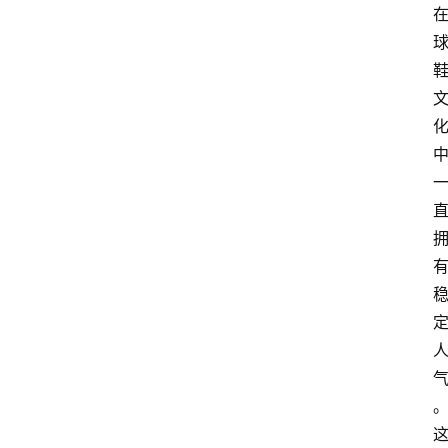
讯
咨
询