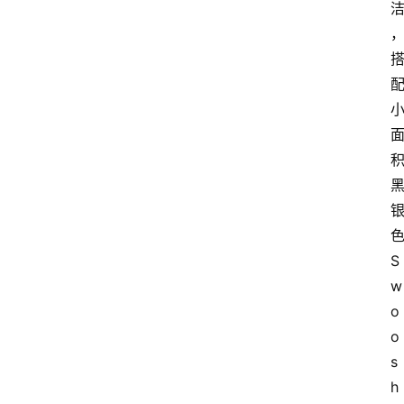
S
w
o
o
s
h