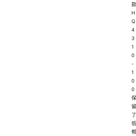
H
Q
4
3
1
0
-
1
0
0