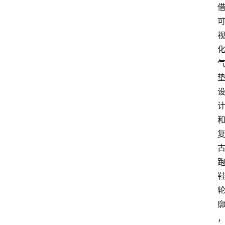
实
战
球
鞋
纯
原
鞋
科
普
潮
鞋
出
货
快