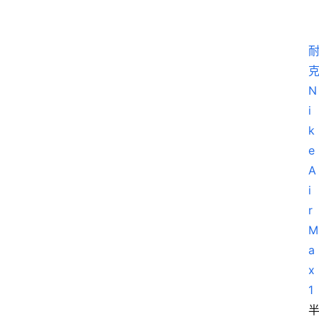
N
i
k
e 
A
i
r 
M
a
x 
1