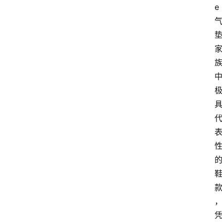
e
首
页
莆
田
复
刻
鞋
库
复
刻