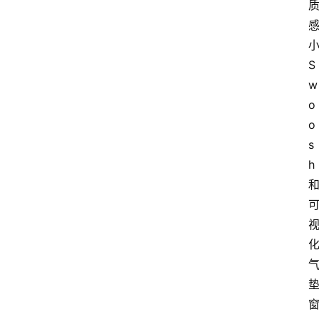
S
w
o
o
s
h