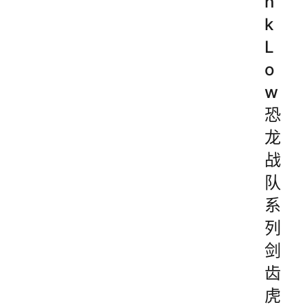
n
k
L
o
w
恐
龙
战
队
系
列
剑
齿
虎