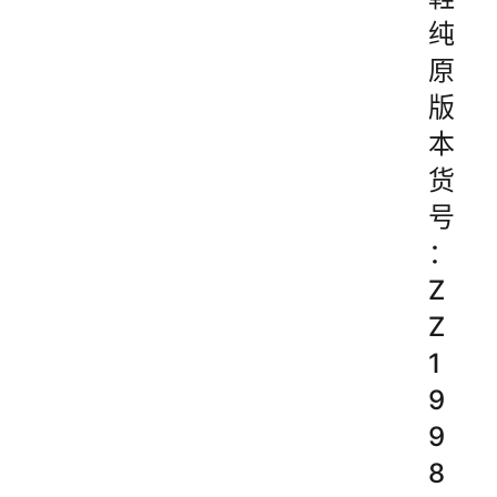
纯
原
版
本
货
号
：
Z
Z
1
9
9
8