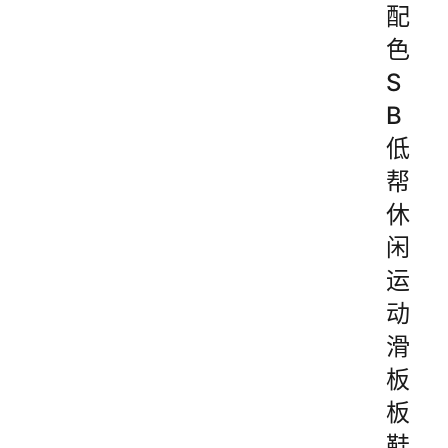
配
色
S
B
低
帮
休
闲
运
动
滑
板
板
鞋