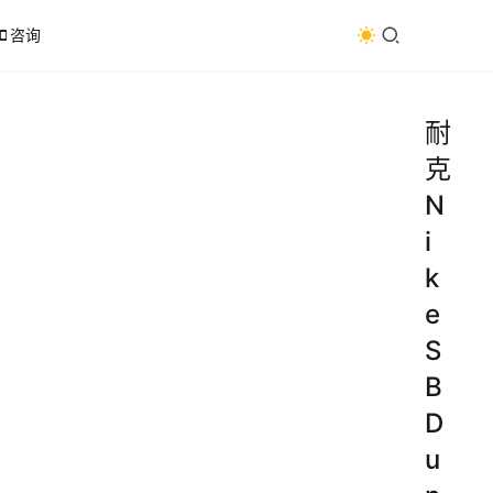
咨询
耐
克
N
i
k
e
S
B
D
u