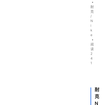
•
耐
克
/
N
i
k
e
•
阅
读
2
4
1
耐
克
N