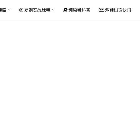
鞋库
复刻实战球鞋
纯原鞋科普
潮鞋出货快讯