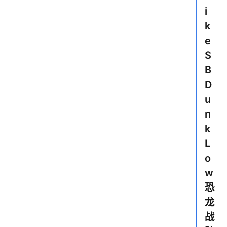
i
k
e
S
B
D
u
n
k
L
o
w
恐
龙
战