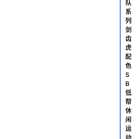
队
系
列
剑
齿
虎
配
色
S
B
低
帮
休
闲
运
动