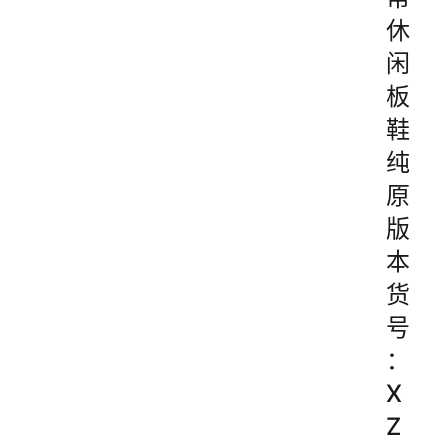
休
闲
板
鞋
纯
原
版
本
货
号
：
X
Z