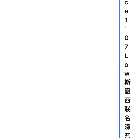
c
e
1
’
0
7
L
o
w
斯
图
西
联
名
深
蓝