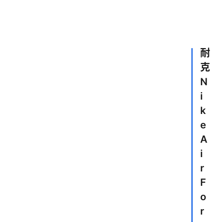
耐
克
N
i
k
e
A
i
r
F
o
r