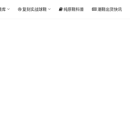
鞋库
复刻实战球鞋
纯原鞋科普
潮鞋出货快讯