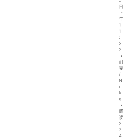
5
日
下
午
1
1
:
2
2
•
耐
克
/
N
i
k
e
•
阅
读
2
7
4