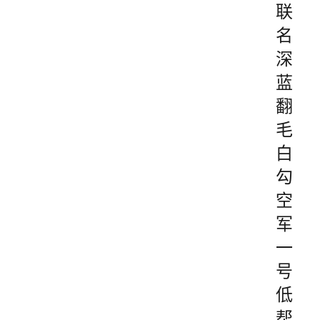
联
名
深
蓝
翻
毛
白
勾
空
军
一
号
低
帮