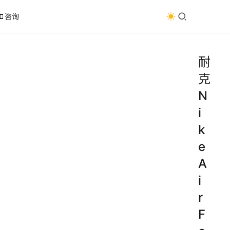
咨询
耐
克
N
i
k
e
A
i
r
F