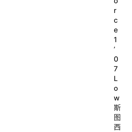
o
r
c
e
1
’
0
7
L
o
w
斯
图
西