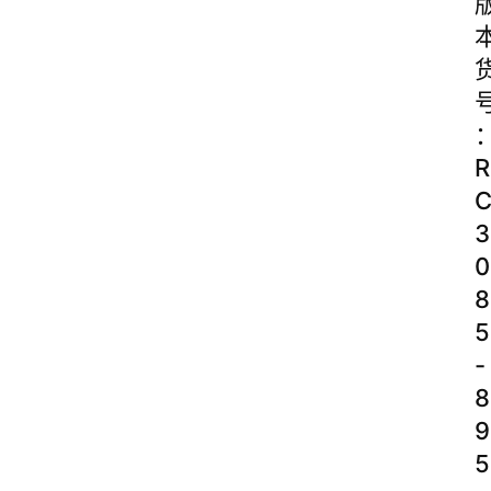
R
3
0
8
5
-
8
9
5