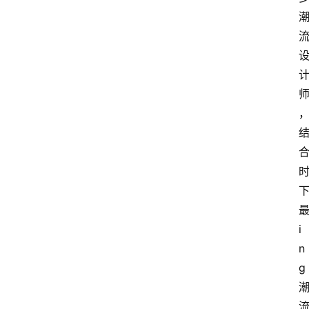
i
n
g