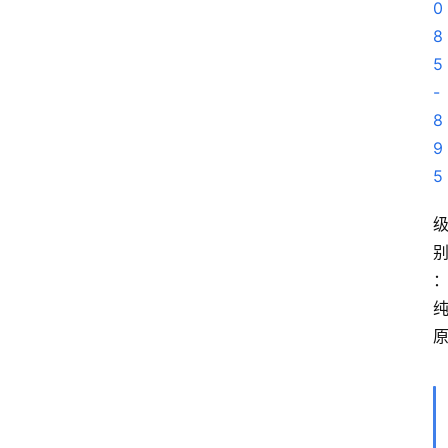
0
8
5
-
8
9
首
5
页
莆
田
复
刻
鞋
库