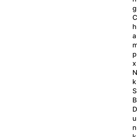
g
h
a
p
x
k
S
B
u
n
k