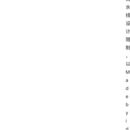
M
a
d
e 
b
y 
i
d