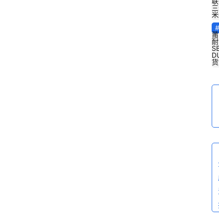
联
三
米
莆
耐
S
D
货