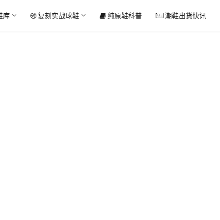
鞋库
复刻实战球鞋
纯原鞋科普
潮鞋出货快讯