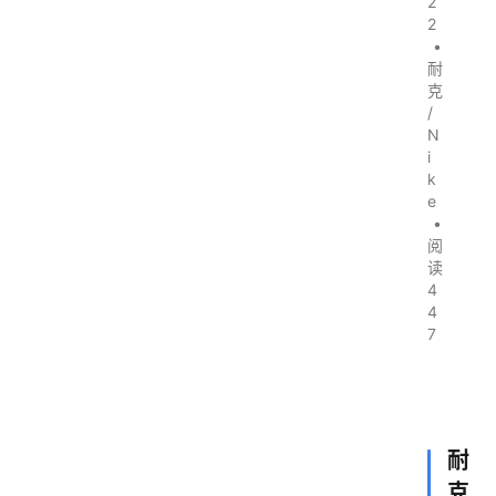
2
2
•
耐
克
/
N
i
k
e
•
阅
读
4
4
7
耐
克