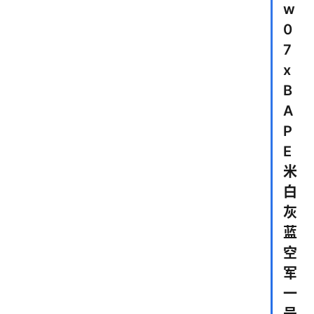
w
0
7
x
B
A
P
E
米
白
灰
蓝
空
军
一