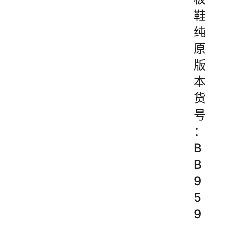
鞋
纯
原
版
本
货
号
：
B
B
9
5
9