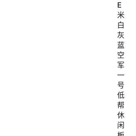
E
米
白
灰
蓝
空
军
一
号
低
帮
休
闲
板