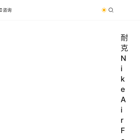
咨询
耐
克
N
i
k
e
A
i
r
F