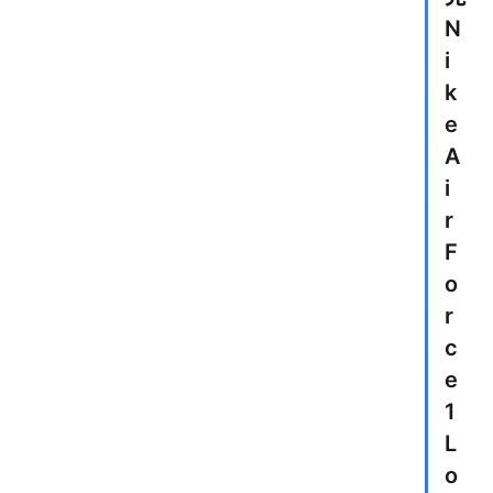
N
i
k
e
A
i
r
F
o
r
c
e
1
L
o