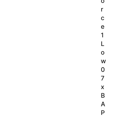
o
r
c
e
1
L
o
w
0
7
x
B
A
P