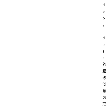
d
e 
b
y 
i
d
e
a
s