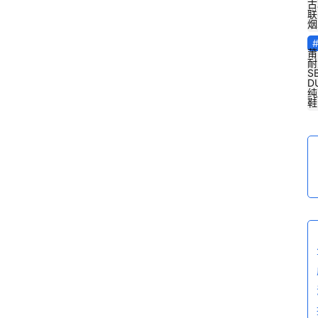
古
联
烟
莆
耐
S
D
纯
鞋