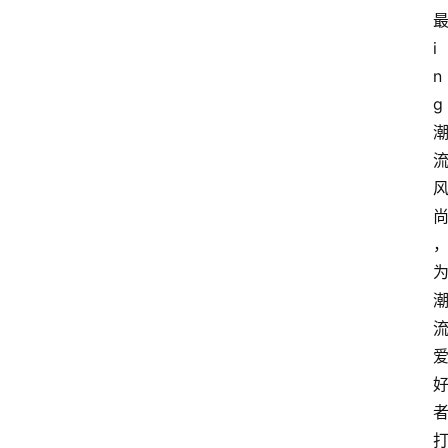
i
n
g