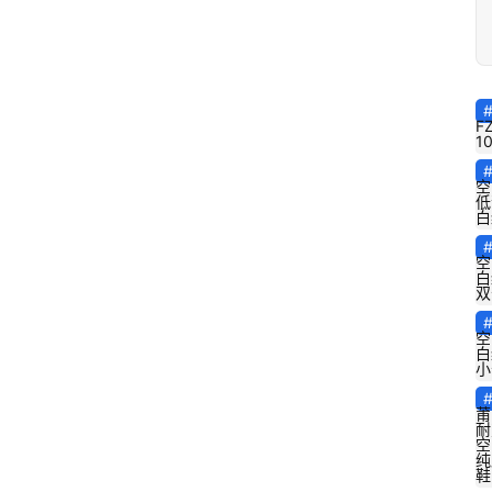
F
1
空
低
白
空
白
双
空
白
小
莆
耐
空
纯
鞋