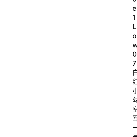
e
1
L
o
0
7