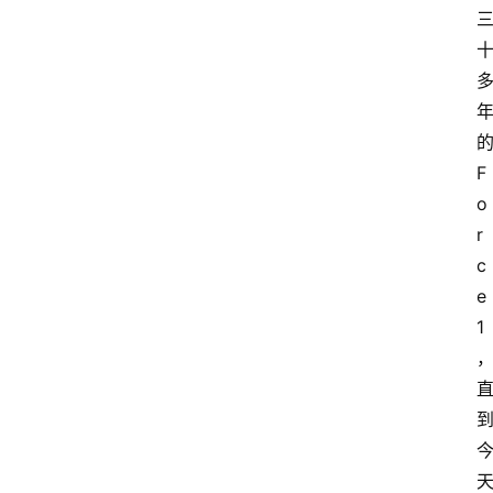
F
o
r
c
e 
1