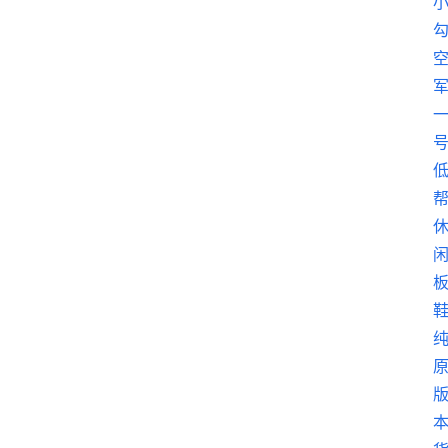
讯
咨
询