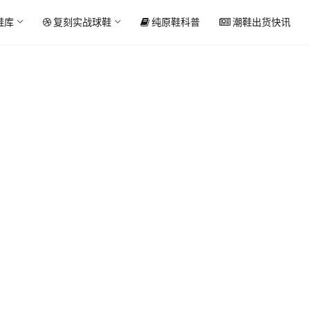
鞋库
复刻实战球鞋
纯原鞋科普
潮鞋出货快讯