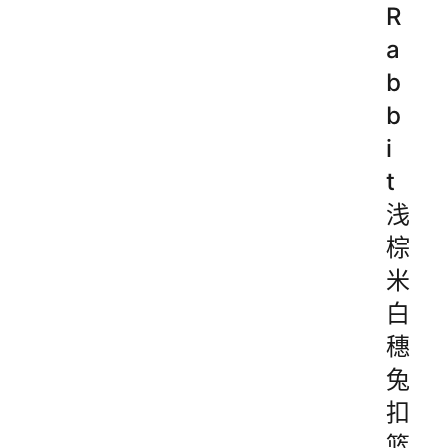
R
a
b
b
i
t
浅
棕
米
白
穗
兔
扣
篮