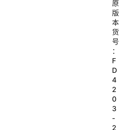
原
版
本
货
号
：
F
D
4
2
0
3
-
2