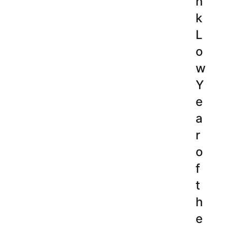
n
k
L
o
w
Y
e
a
r
o
f
t
h
e