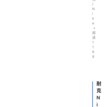
/
N
i
k
e
•
阅
读
1
1
6
8
耐
克
N
i