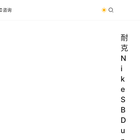
咨询
耐
克
N
i
k
e
S
B
D
u