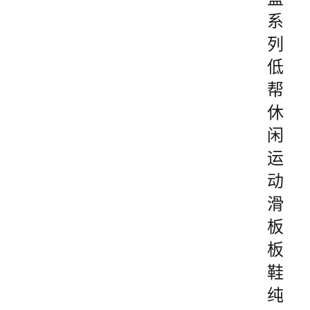
系
列
低
帮
休
闲
运
动
滑
板
板
鞋
纯