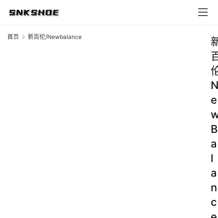
首页
新百伦/Newbalance
e
B
a
l
a
n
c
e