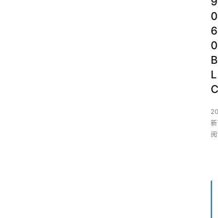
9
0
6
0
B
L
2
新
阅