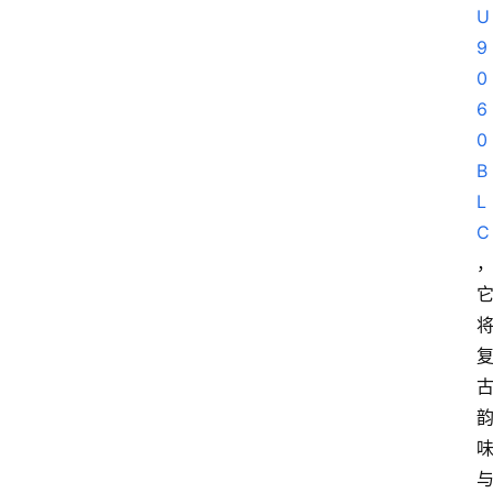
U
9
0
6
0
B
L
C