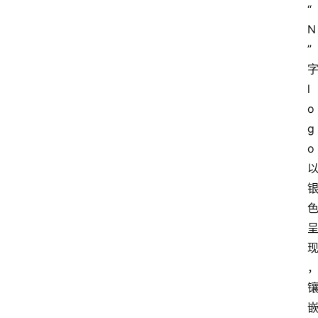
“
N
”
字
l
o
g
o