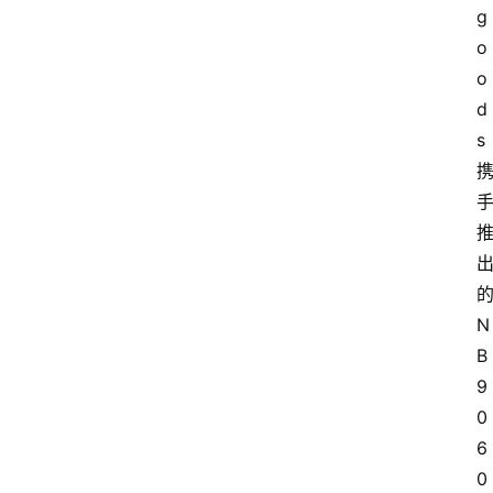
g
o
o
d
s
N
B
9
0
6
0