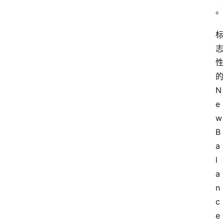
N
e
w 
B
a
l
a
n
c
e 