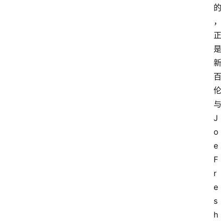
J
o
e 
F
r
e
s
h