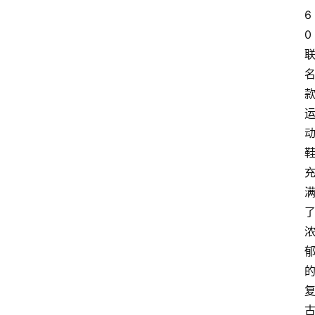
快
6
讯
0
咨
询