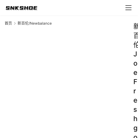
首页
新百伦/Newbalance
J
o
e
F
r
e
s
h
g
o