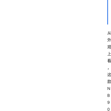
刻
实
战
球
鞋
纯
原
鞋
科
普
N
潮
B
鞋
9
出
货
0