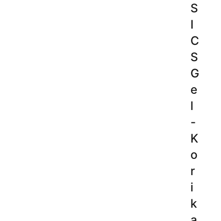
S
I
C
S
G
e
l
-
K
o
r
i
k
a