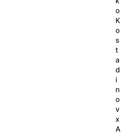
k
o
K
o
s
t
a
d
i
n
o
v
x
A