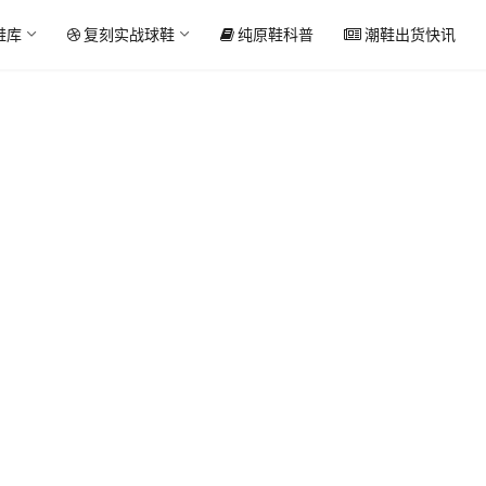
鞋库
复刻实战球鞋
纯原鞋科普
潮鞋出货快讯