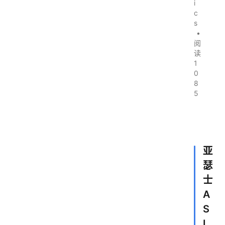
i
c
s
•
阅
读
1
0
8
5
亚
瑟
士
A
S
I