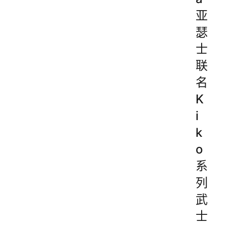
亚
瑟
士
联
名
K
i
k
o
系
列
武
士