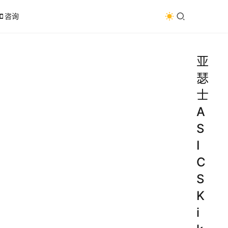
咨询
亚
瑟
士
A
S
I
C
S
K
i