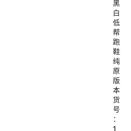
黑
白
低
帮
跑
鞋
纯
原
版
本
货
号
：
1