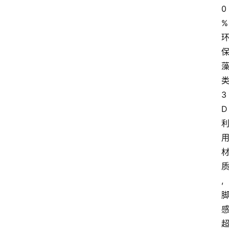
0
%
3
D
,