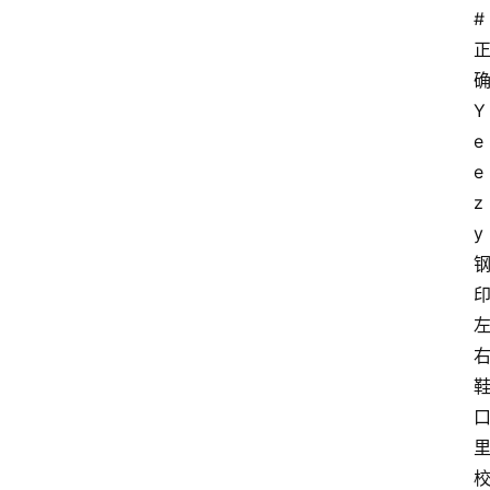
#
Y
e
e
z
y