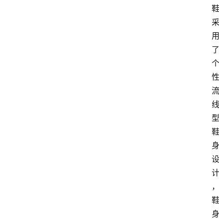
莆
田
复
刻
鞋
库
复
刻
实
战
球
鞋
纯