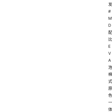
#
M
D
E
V
A