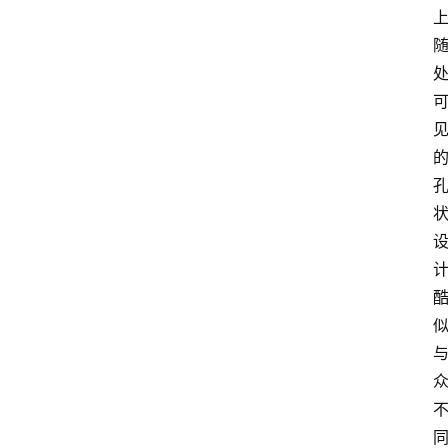
原
鞋
科
普
潮
鞋
出
货
快
讯
咨
询