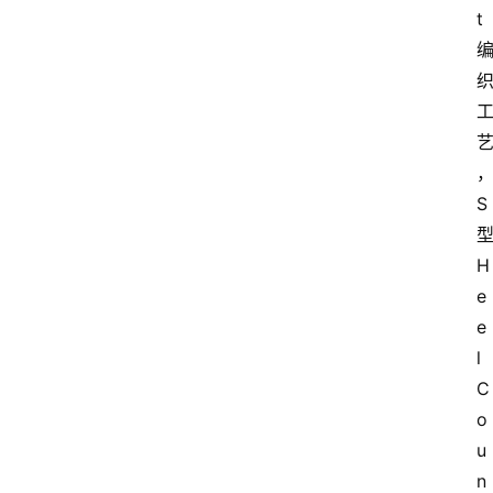
t
S
H
e
e
l 
C
o
u
n