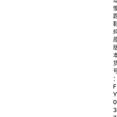
F
Y
0
3