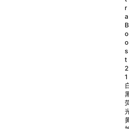
r
a
B
o
o
s
t
2
1