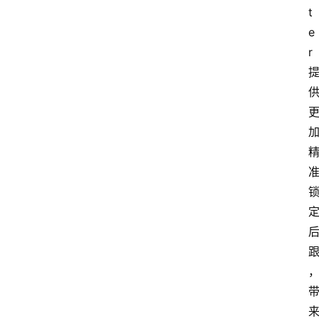
t
e
r