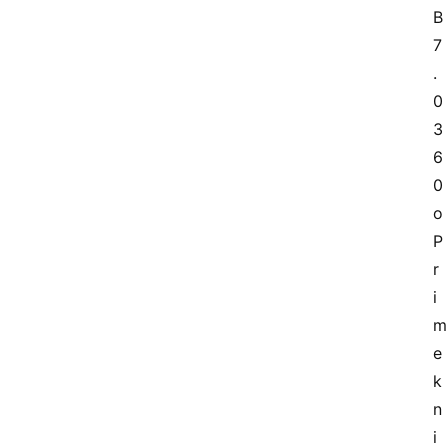
B
7
.
0 
3
6
0
o
P
r
i
m
e
k
n
i