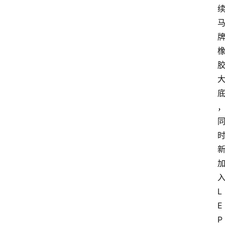
L
E
P