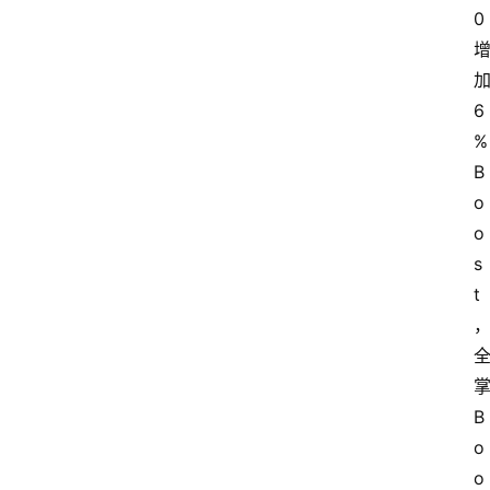
0
6
%
B
o
o
s
t
B
o
o