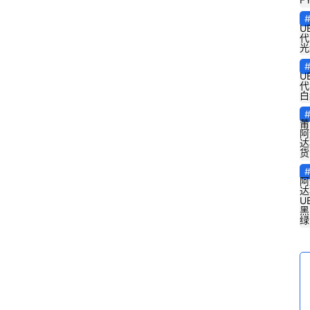
U
代
光
U
代
白
莆
阿
达
货
阿
达
U
黑
绿