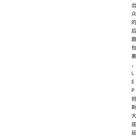
L
E
P