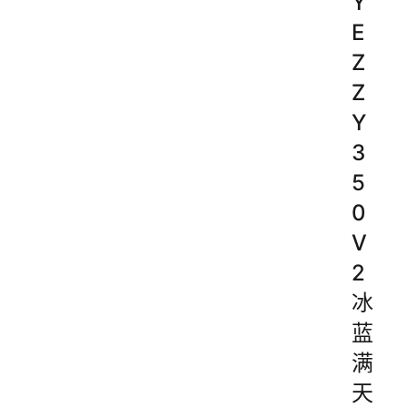
Y
E
Z
Z
Y
3
5
0
V
2
冰
蓝
满
天