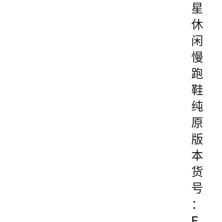
星
休
闲
慢
跑
鞋
纯
原
版
本
货
号
：
F