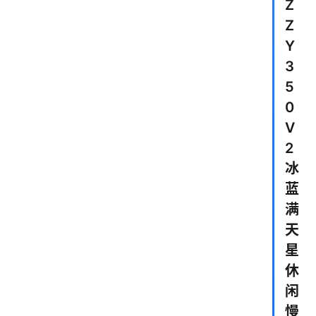
Z
Z
Y
3
5
0
V
2
冰
蓝
满
天
星
休
闲
慢