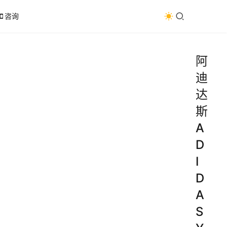
咨询
阿
迪
达
斯
A
D
I
D
A
S