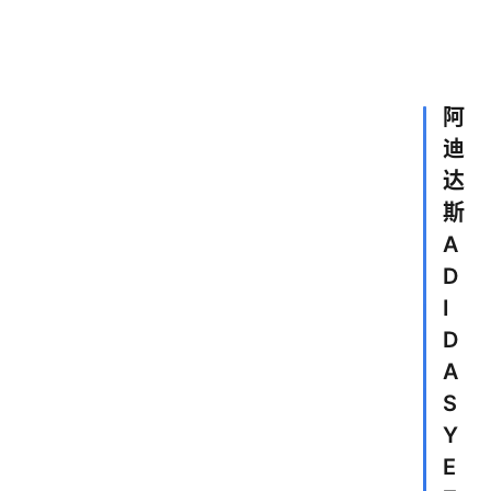
阿
迪
达
斯
A
D
I
D
A
S
Y
E