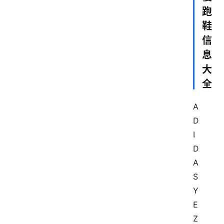
跑
鞋
信
息
大
全
A
D
I
D
A
S 
Y
E
Z