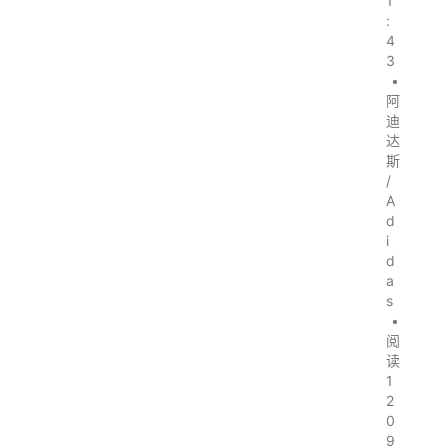
1
:
4
3
•
阿
迪
达
斯
/
A
d
i
d
a
s
•
阅
读
1
2
0
9