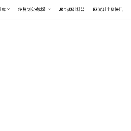
鞋库
复刻实战球鞋
纯原鞋科普
潮鞋出货快讯