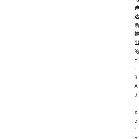
的
Y
-
3 
A
d
i
z
e
r
o 