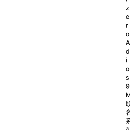
z
e
r
o
A
d
i
o
s
9