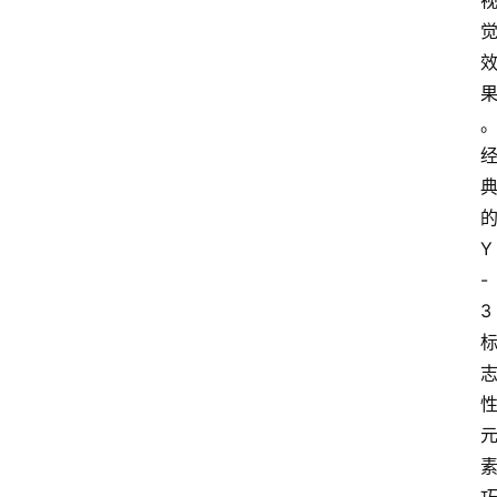
货
快
讯
咨
询
的
Y
-
3 