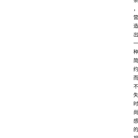
复
刻
实
战
球
鞋
纯
原
鞋
科
普
潮
鞋
出