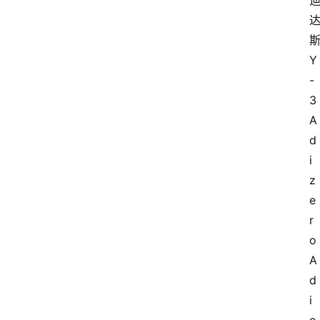
斯
Y
-
3 
A
d
i
z
e
r
o 
A
d
i