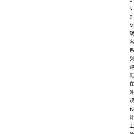
o
s 
9 
M 