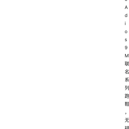
A
d
i
o
s 
9 
M 